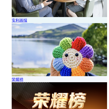
安利画报
荣耀榜