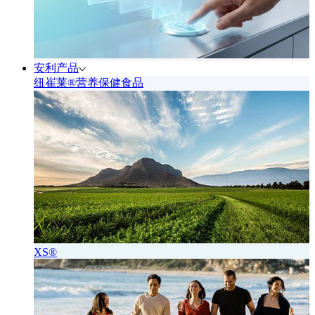
安利产品
纽崔莱®营养保健食品
XS®