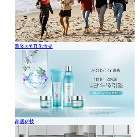
雅姿®美容化妆品
家居科技