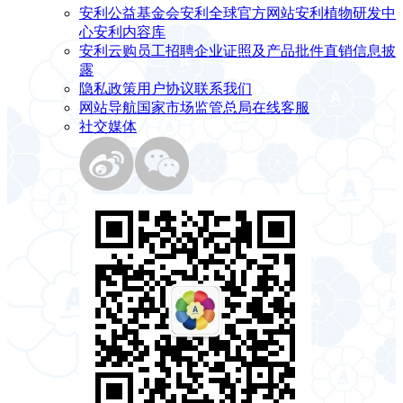
安利公益基金会
安利全球官方网站
安利植物研发中
心
安利内容库
安利云购
员工招聘
企业证照及产品批件
直销信息披
露
隐私政策
用户协议
联系我们
网站导航
国家市场监管总局
在线客服
社交媒体