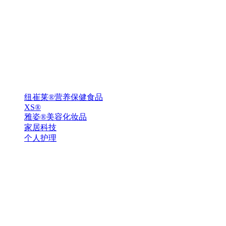
纽崔莱®营养保健食品
XS®
雅姿®美容化妆品
家居科技
个人护理