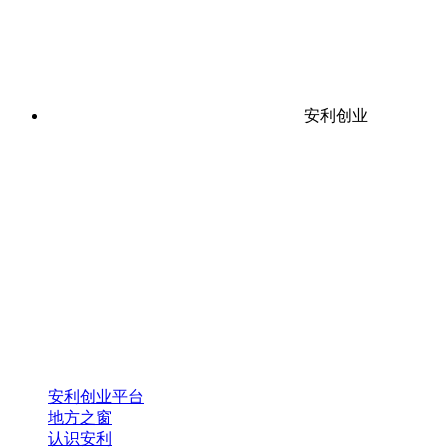
安利创业
安利创业平台
地方之窗
认识安利