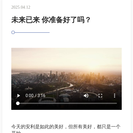
2025.04.12
未来已来 你准备好了吗？
今天的安利是如此的美好，但所有美好，都只是一个