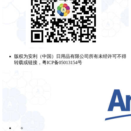
版权为安利（中国）日用品有限公司所有未经许可不得
转载或链接，粤ICP备05013154号