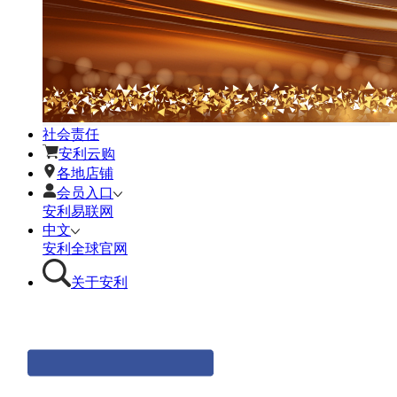
社会责任
安利云购
各地店铺
会员入口
安利易联网
中文
安利全球官网
关于安利