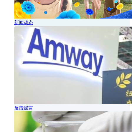
新闻动态
反击谣言