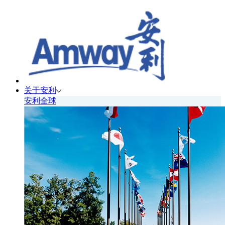
关于安利
安利全球