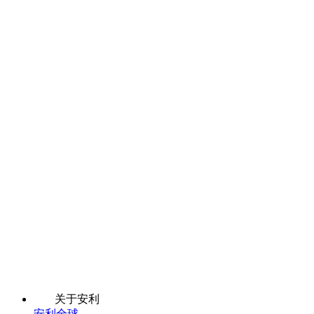
关于安利
安利全球