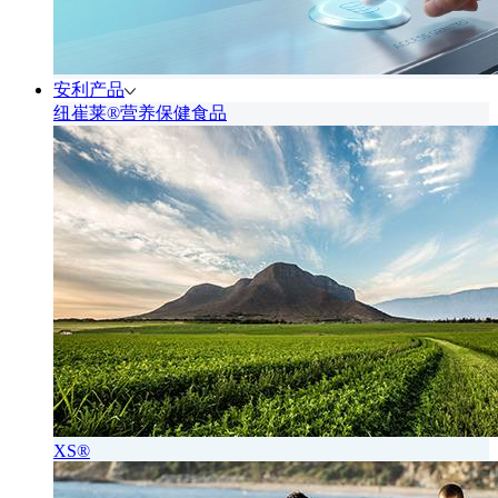
安利产品
纽崔莱®营养保健食品
XS®