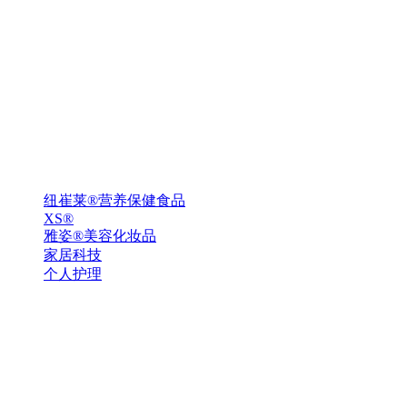
纽崔莱®营养保健食品
XS®
雅姿®美容化妆品
家居科技
个人护理