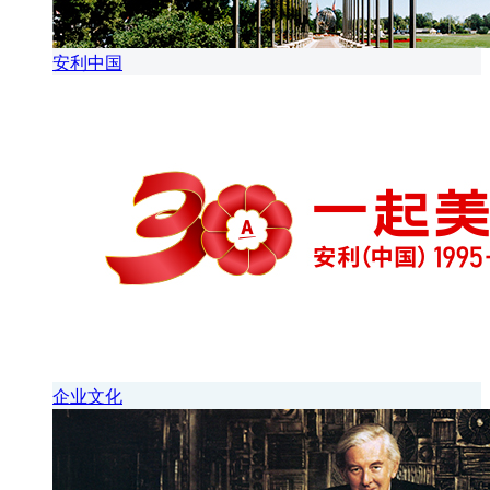
安利中国
企业文化