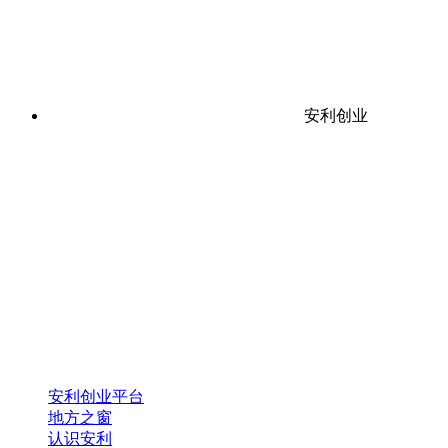
安利创业
安利创业平台
地方之窗
认识安利