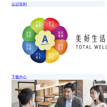
认识安利
下载中心