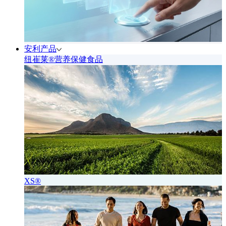
安利产品
纽崔莱®营养保健食品
XS®