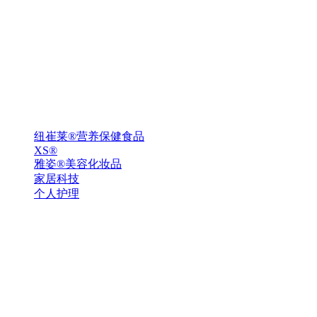
纽崔莱®营养保健食品
XS®
雅姿®美容化妆品
家居科技
个人护理