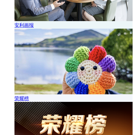
安利画报
荣耀榜