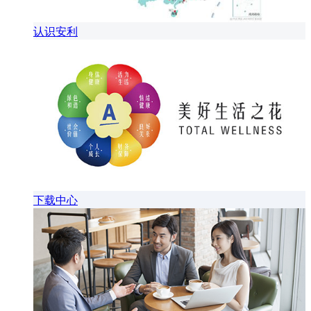
认识安利
下载中心