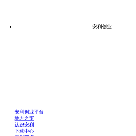
安利创业
安利创业平台
地方之窗
认识安利
下载中心