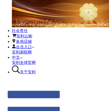
社会责任
安利云购
各地店铺
会员入口
安利易联网
中文
安利全球官网
关于安利