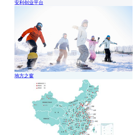
安利创业平台
地方之窗