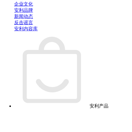
企业文化
安利品牌
新闻动态
反击谣言
安利内容库
安利产品