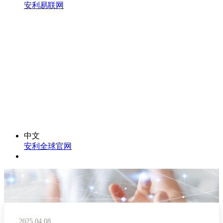
安利易联网
中文
安利全球官网
2025.04.08