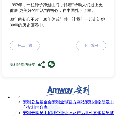
1992年，一粒种子跨越山海，怀着“帮助人们过上更
健康 更美好的生活”的初心，在中国扎下了根。
30年的初心不改，30年休戚与共，让我们一起走进她
30年的历史画卷中。
上一篇
下一篇
安利给您的好友
安利公益基金会
安利全球官方网站
安利植物研发中
心
安利内容库
安利云购
员工招聘
企业证照及产品批件
直销信息披