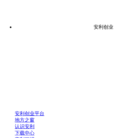
安利创业
安利创业平台
地方之窗
认识安利
下载中心