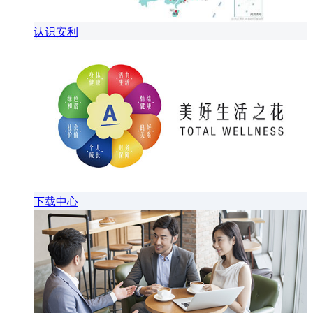
认识安利
下载中心