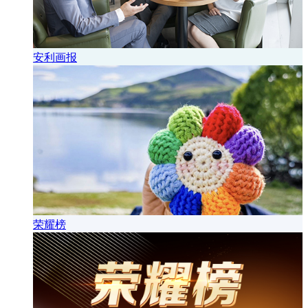
安利画报
荣耀榜