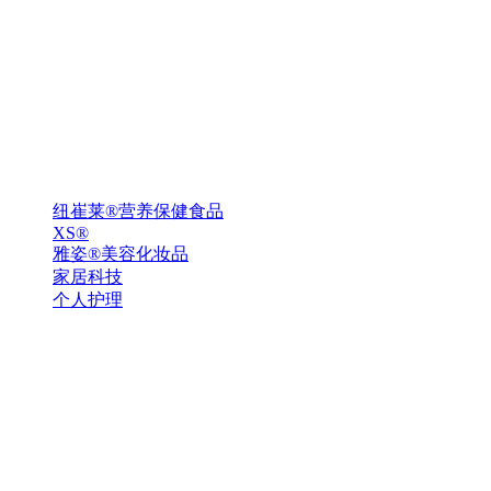
纽崔莱®营养保健食品
XS®
雅姿®美容化妆品
家居科技
个人护理