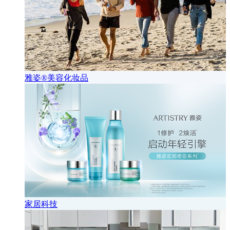
雅姿®美容化妆品
家居科技