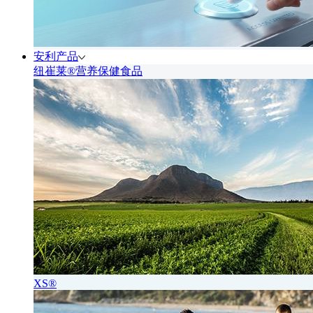
安利产品
纽崔莱®营养保健食品
XS®