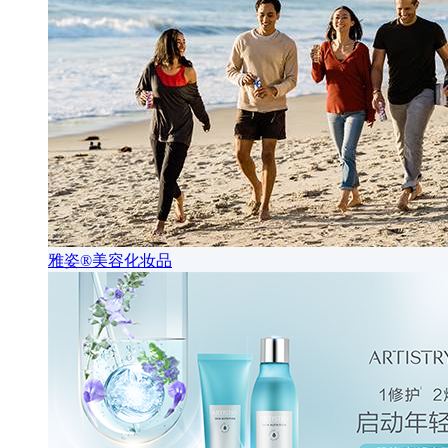
雅姿®美容化妆品