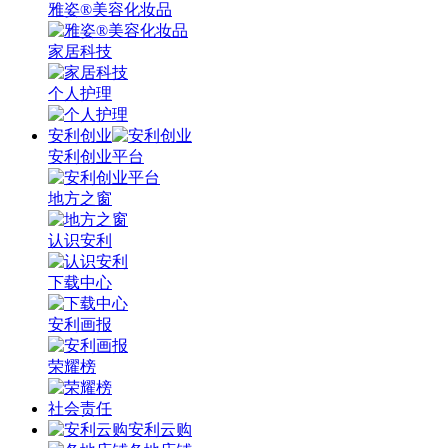
雅姿®美容化妆品
家居科技
个人护理
安利创业
安利创业平台
地方之窗
认识安利
下载中心
安利画报
荣耀榜
社会责任
安利云购