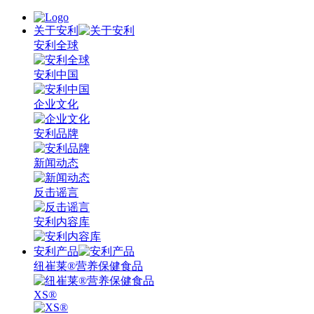
关于安利
安利全球
安利中国
企业文化
安利品牌
新闻动态
反击谣言
安利内容库
安利产品
纽崔莱®营养保健食品
XS®