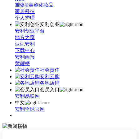
雅姿®美容化妆品
家居科技
个人护理
安利创业
安利创业平台
地方之窗
认识安利
下载中心
安利画报
荣耀榜
社会责任
安利云购
各地店铺
会员入口
安利易联网
中文
安利全球官网