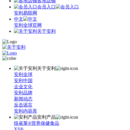
各地店铺
会员入口
安利易联网
中文
安利全球官网
关于安利
关于安利
安利全球
安利中国
企业文化
安利品牌
新闻动态
反击谣言
安利内容库
安利产品
纽崔莱®营养保健食品
XS®