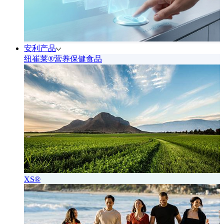
安利产品
纽崔莱®营养保健食品
XS®