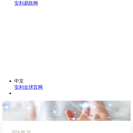
安利易联网
中文
安利全球官网
2024.08.18