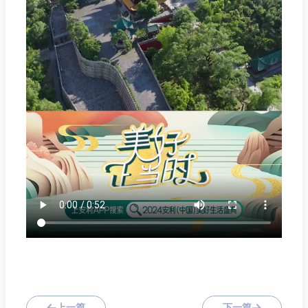
上一篇
下一篇