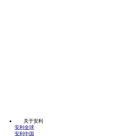
关于安利
安利全球
安利中国