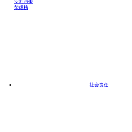
安利画报
荣耀榜
社会责任