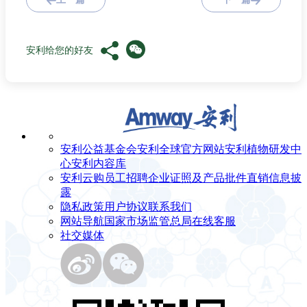
安利给您的好友
安利公益基金会
安利全球官方网站
安利植物研发中
心
安利内容库
安利云购
员工招聘
企业证照及产品批件
直销信息披
露
隐私政策
用户协议
联系我们
网站导航
国家市场监管总局
在线客服
社交媒体