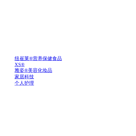
纽崔莱®营养保健食品
XS®
雅姿®美容化妆品
家居科技
个人护理