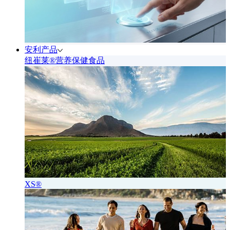
安利产品
纽崔莱®营养保健食品
XS®