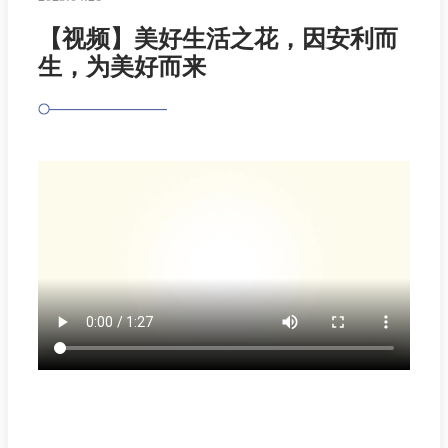
【视频】美好生活之花，因安利而
生，为美好而来