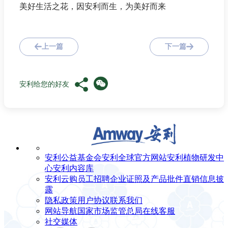
美好生活之花，因安利而生，为美好而来
上一篇
下一篇
安利给您的好友
安利公益基金会
安利全球官方网站
安利植物研发中
心
安利内容库
安利云购
员工招聘
企业证照及产品批件
直销信息披
露
隐私政策
用户协议
联系我们
网站导航
国家市场监管总局
在线客服
社交媒体