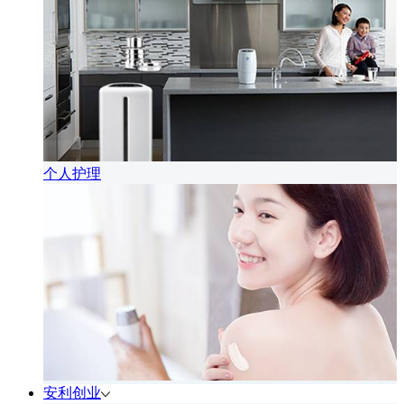
个人护理
安利创业