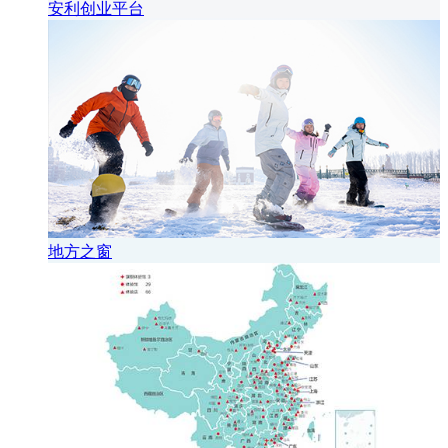
安利创业平台
地方之窗