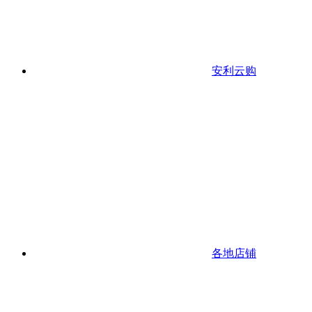
安利云购
各地店铺