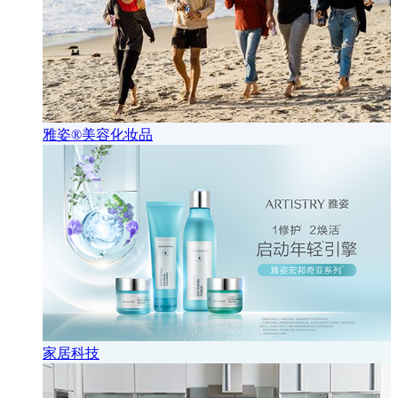
雅姿®美容化妆品
家居科技