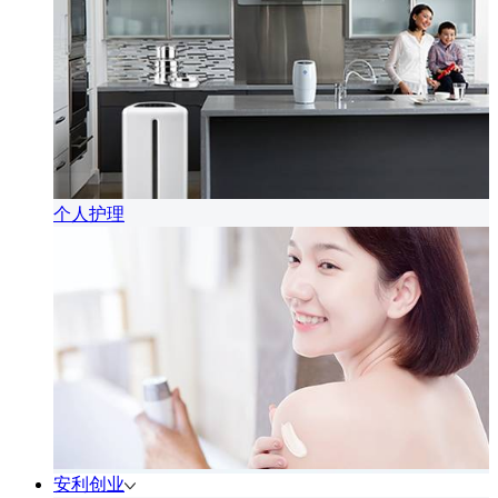
个人护理
安利创业