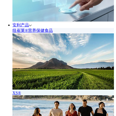
安利产品
纽崔莱®营养保健食品
XS®