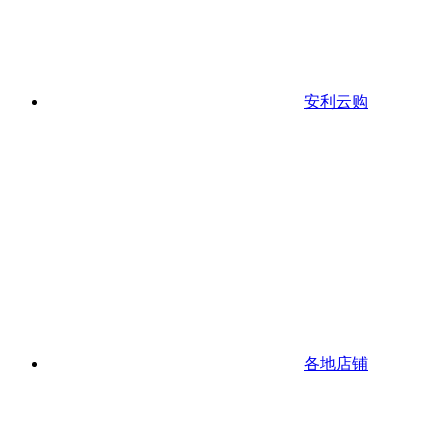
安利云购
各地店铺