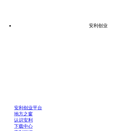
安利创业
安利创业平台
地方之窗
认识安利
下载中心