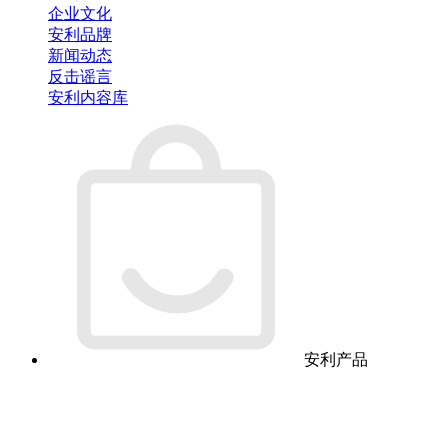
企业文化
安利品牌
新闻动态
反击谣言
安利内容库
安利产品