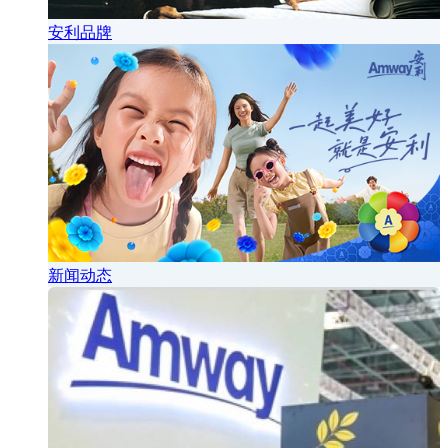
安利品牌
新闻动态