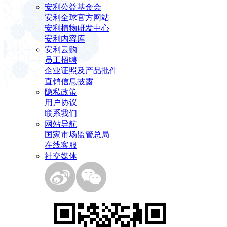
安利公益基金会
安利全球官方网站
安利植物研发中心
安利内容库
安利云购
员工招聘
企业证照及产品批件
直销信息披露
隐私政策
用户协议
联系我们
网站导航
国家市场监管总局
在线客服
社交媒体