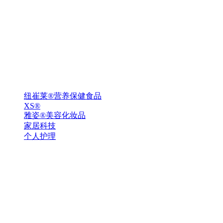
纽崔莱®营养保健食品
XS®
雅姿®美容化妆品
家居科技
个人护理