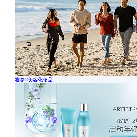
雅姿®美容化妆品