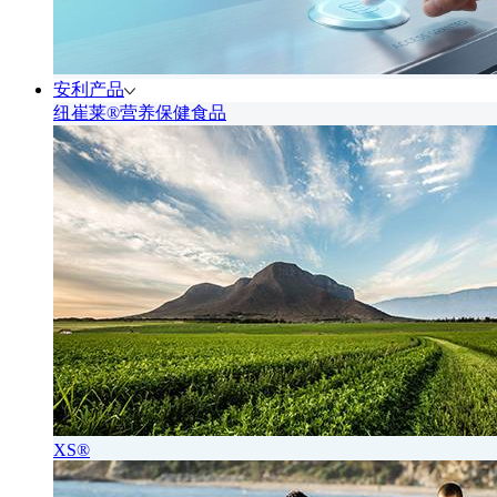
安利产品
纽崔莱®营养保健食品
XS®