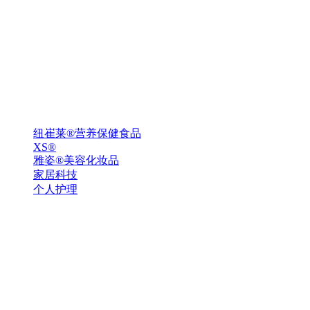
纽崔莱®营养保健食品
XS®
雅姿®美容化妆品
家居科技
个人护理