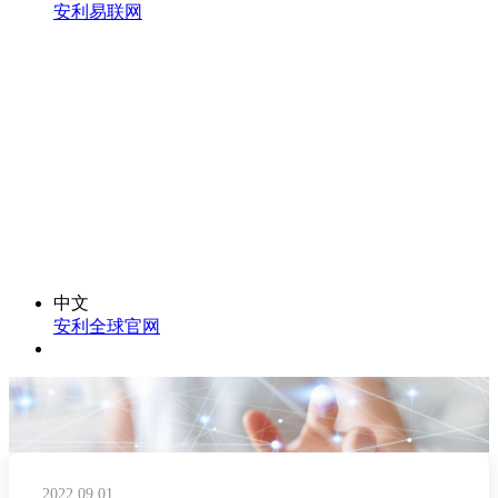
安利易联网
中文
安利全球官网
2022.09.01