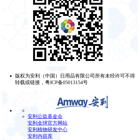
版权为安利（中国）日用品有限公司所有未经许可不得
转载或链接，粤ICP备05013154号
安利公益基金会
安利全球官方网站
安利植物研发中心
安利内容库