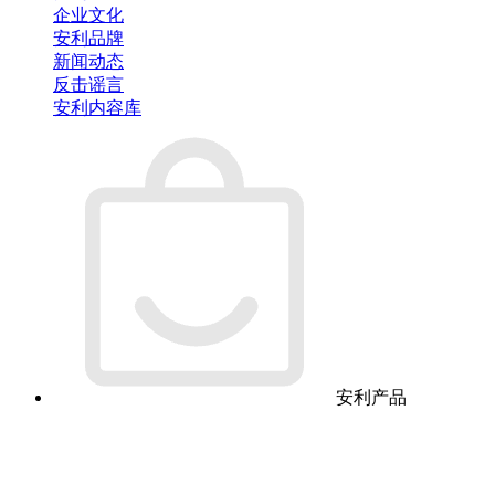
企业文化
安利品牌
新闻动态
反击谣言
安利内容库
安利产品