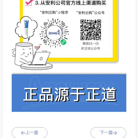
上一篇
下一篇