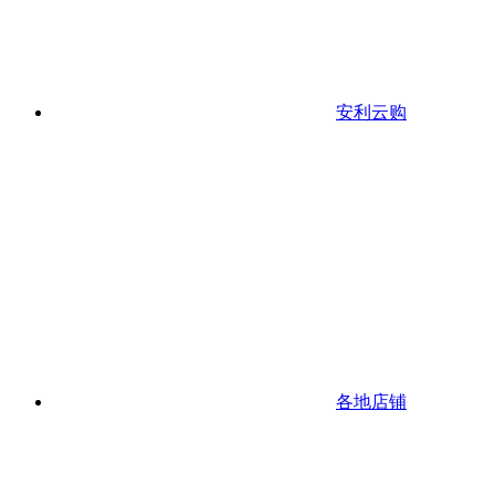
安利云购
各地店铺