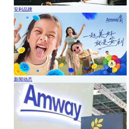
安利品牌
新闻动态