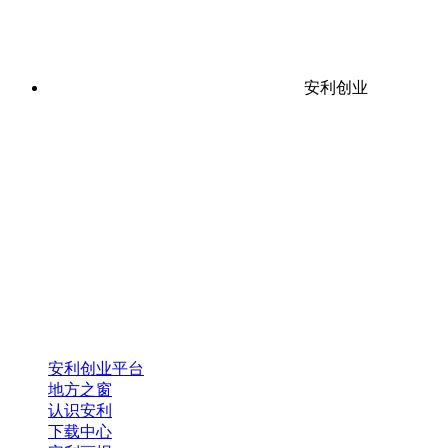
安利创业
安利创业平台
地方之窗
认识安利
下载中心