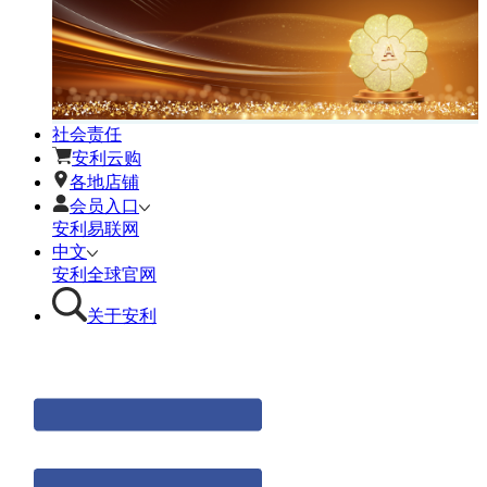
社会责任
安利云购
各地店铺
会员入口
安利易联网
中文
安利全球官网
关于安利