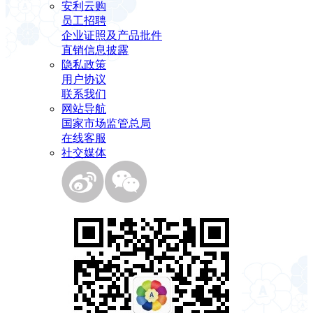
安利云购
员工招聘
企业证照及产品批件
直销信息披露
隐私政策
用户协议
联系我们
网站导航
国家市场监管总局
在线客服
社交媒体