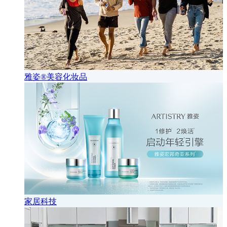
雅姿®美容化妆品
家居科技