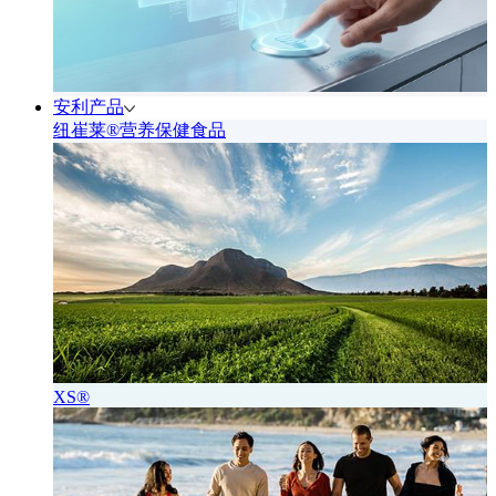
安利产品
纽崔莱®营养保健食品
XS®