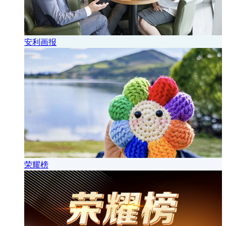
安利画报
荣耀榜