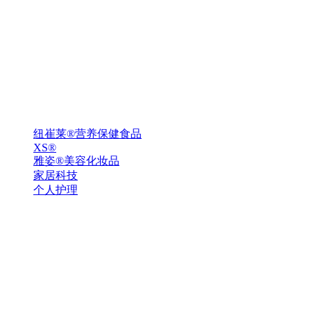
纽崔莱®营养保健食品
XS®
雅姿®美容化妆品
家居科技
个人护理