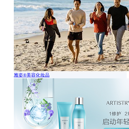
雅姿®美容化妆品