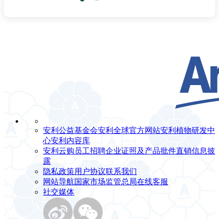
安利公益基金会
安利全球官方网站
安利植物研发中
心
安利内容库
安利云购
员工招聘
企业证照及产品批件
直销信息披
露
隐私政策
用户协议
联系我们
网站导航
国家市场监管总局
在线客服
社交媒体