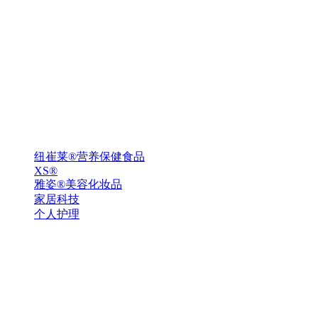
纽崔莱®营养保健食品
XS®
雅姿®美容化妆品
家居科技
个人护理