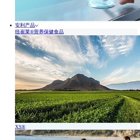
安利产品
纽崔莱®营养保健食品
XS®