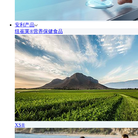
安利产品
纽崔莱®营养保健食品
XS®