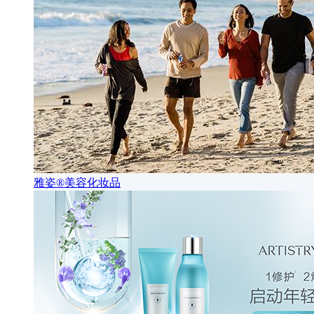
雅姿®美容化妆品