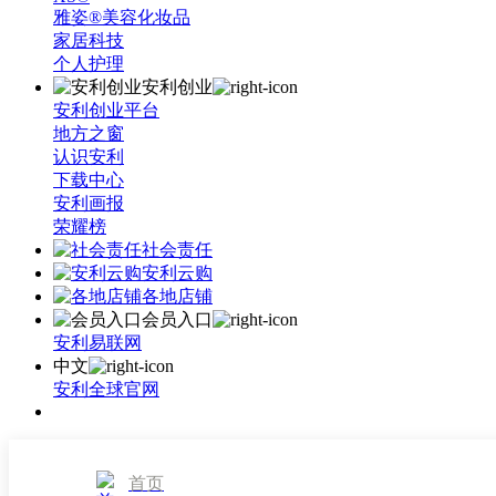
雅姿®美容化妆品
家居科技
个人护理
安利创业
安利创业平台
地方之窗
认识安利
下载中心
安利画报
荣耀榜
社会责任
安利云购
各地店铺
会员入口
安利易联网
中文
安利全球官网
首页