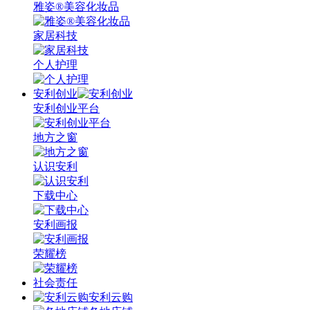
雅姿®美容化妆品
家居科技
个人护理
安利创业
安利创业平台
地方之窗
认识安利
下载中心
安利画报
荣耀榜
社会责任
安利云购