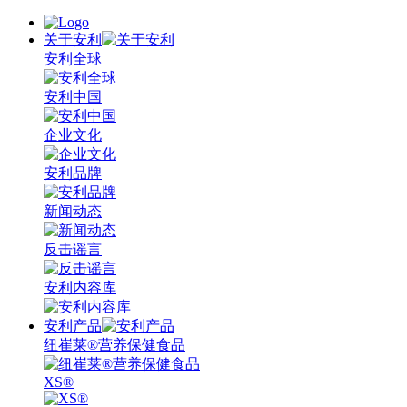
关于安利
安利全球
安利中国
企业文化
安利品牌
新闻动态
反击谣言
安利内容库
安利产品
纽崔莱®营养保健食品
XS®