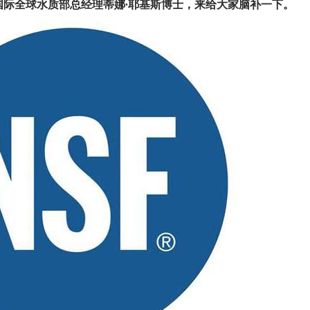
国际全球水质部总经理蒂娜∙耶基斯博士，来给大家脑补一下。