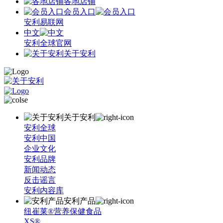
各地店铺
会员入口
安利易联网
中文
安利全球官网
关于安利
关于安利
安利全球
安利中国
企业文化
安利品牌
新闻动态
反击谣言
安利内容库
安利产品
纽崔莱®营养保健食品
XS®