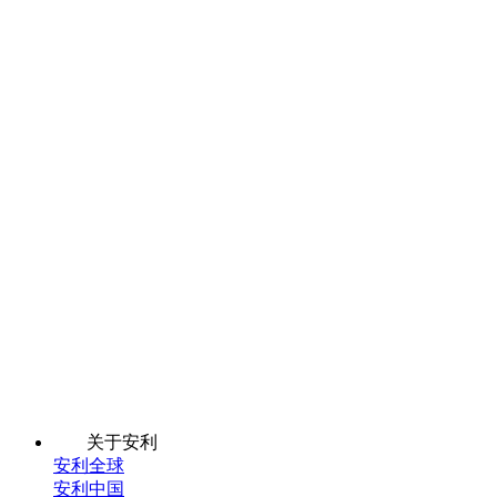
关于安利
安利全球
安利中国