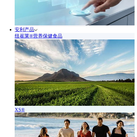
安利产品
纽崔莱®营养保健食品
XS®