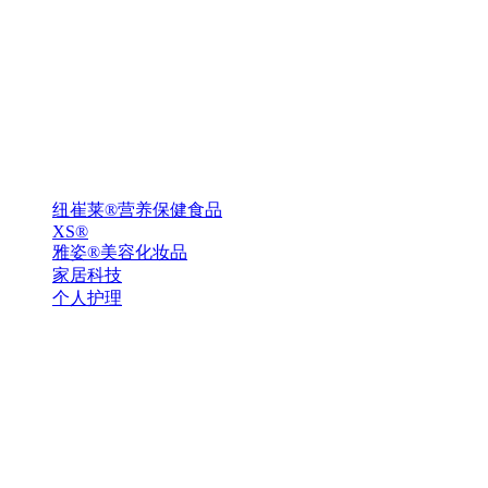
纽崔莱®营养保健食品
XS®
雅姿®美容化妆品
家居科技
个人护理