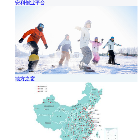
安利创业平台
地方之窗