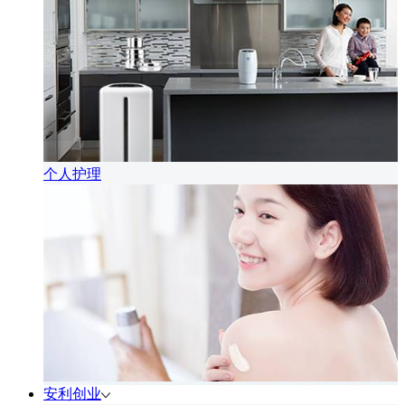
个人护理
安利创业