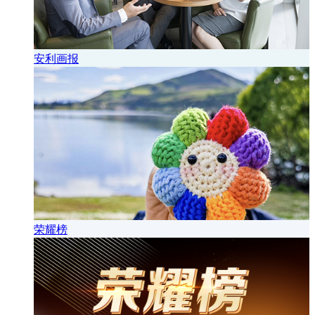
安利画报
荣耀榜