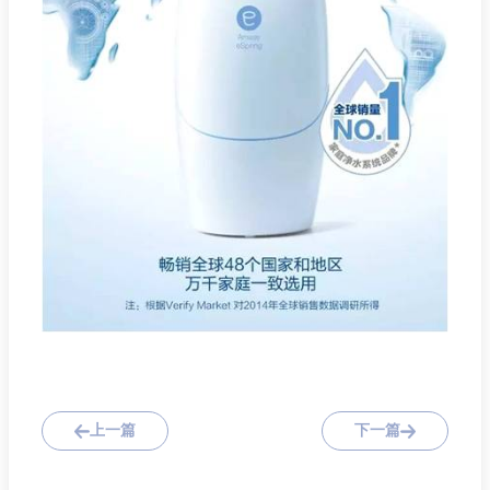
上一篇
下一篇