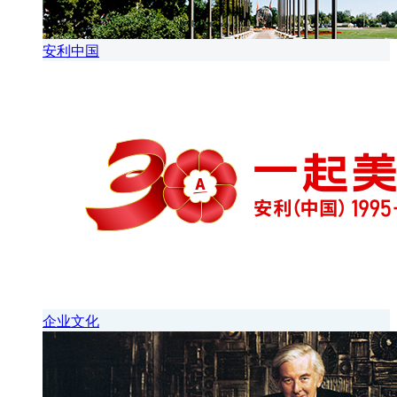
安利中国
企业文化