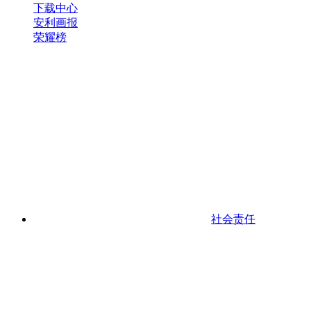
下载中心
安利画报
荣耀榜
社会责任