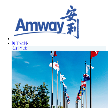
关于安利
安利全球