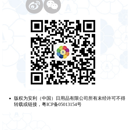
版权为安利（中国）日用品有限公司所有未经许可不得
转载或链接，粤ICP备05013154号