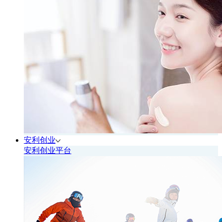
安利创业
安利创业平台