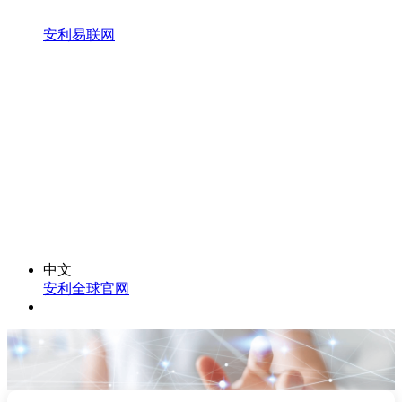
安利易联网
中文
安利全球官网