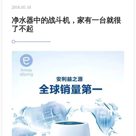
2016.05.10
净水器中的战斗机，家有一台就很
了不起