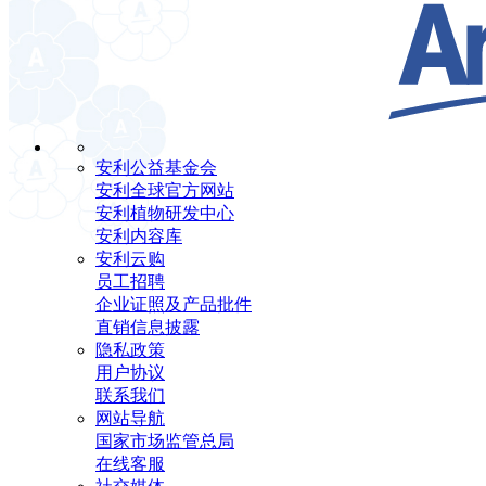
安利公益基金会
安利全球官方网站
安利植物研发中心
安利内容库
安利云购
员工招聘
企业证照及产品批件
直销信息披露
隐私政策
用户协议
联系我们
网站导航
国家市场监管总局
在线客服