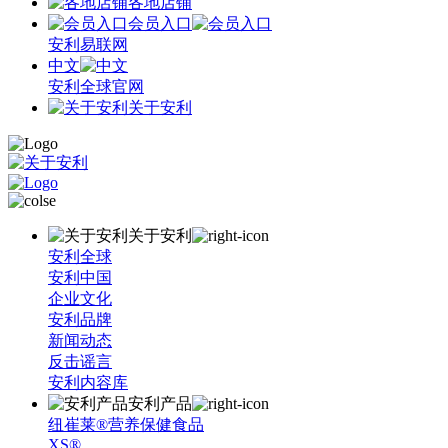
各地店铺
会员入口
安利易联网
中文
安利全球官网
关于安利
关于安利
安利全球
安利中国
企业文化
安利品牌
新闻动态
反击谣言
安利内容库
安利产品
纽崔莱®营养保健食品
XS®