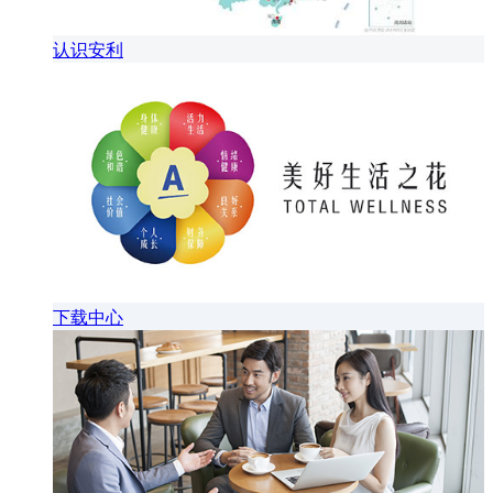
认识安利
下载中心