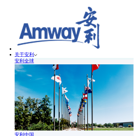
关于安利
安利全球
安利中国