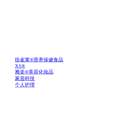
纽崔莱®营养保健食品
XS®
雅姿®美容化妆品
家居科技
个人护理