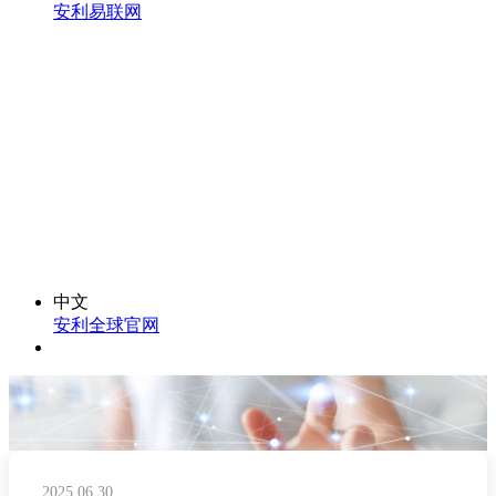
安利易联网
中文
安利全球官网
2025.06.30