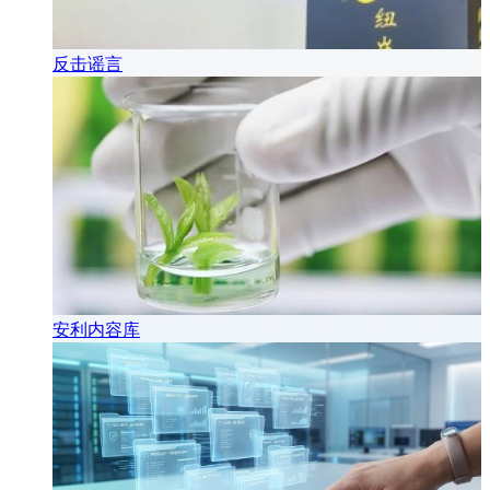
反击谣言
安利内容库