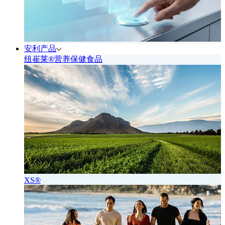
安利产品
纽崔莱®营养保健食品
XS®