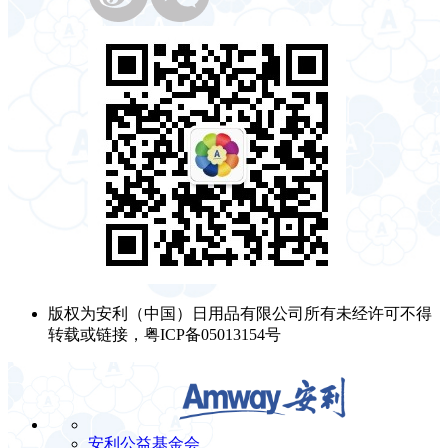
版权为安利（中国）日用品有限公司所有未经许可不得
转载或链接，粤ICP备05013154号
安利公益基金会