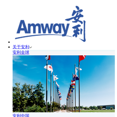
关于安利
安利全球
安利中国