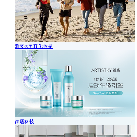
雅姿®美容化妆品
家居科技