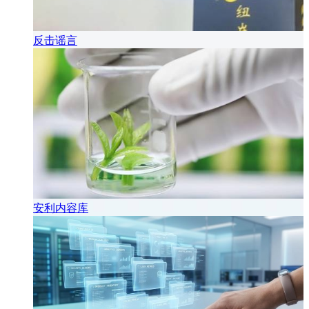
反击谣言
安利内容库