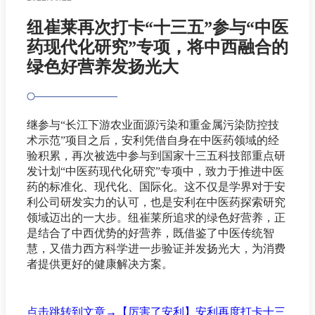
纽崔莱再次打卡“十三五”参与“中医
药现代化研究”专项，将中西融合的
绿色好营养发扬光大
继参与“长江下游农业面源污染和重金属污染防控技
术示范”项目之后，安利凭借自身在中医药领域的经
验积累，再次被选中参与到国家十三五科技部重点研
发计划“中医药现代化研究”专项中，致力于推进中医
药的标准化、现代化、国际化。这不仅是学界对于安
利公司研发实力的认可，也是安利在中医药探索研究
领域迈出的一大步。纽崔莱所追求的绿色好营养，正
是结合了中西优势的好营养，既借鉴了中医传统智
慧，又借力西方科学进一步验证并发扬光大，为消费
者提供更好的健康解决方案。
点击跳转到文章→【厉害了安利】安利再度打卡十三