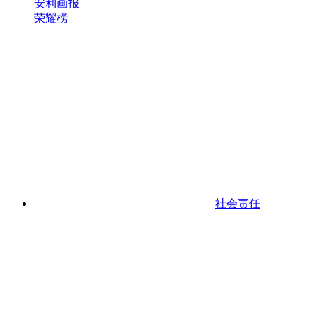
安利画报
荣耀榜
社会责任