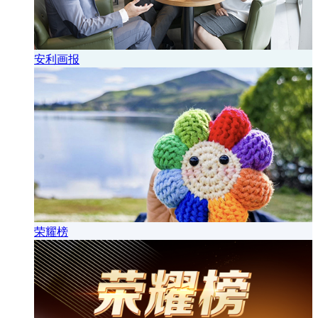
安利画报
荣耀榜