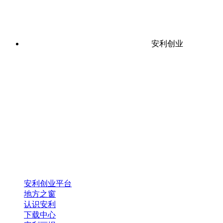
安利创业
安利创业平台
地方之窗
认识安利
下载中心