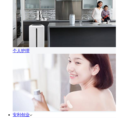
个人护理
安利创业