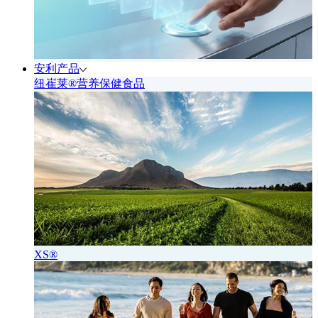
安利产品
纽崔莱®营养保健食品
XS®