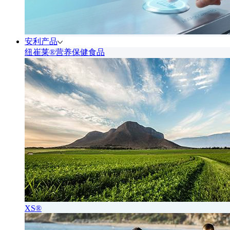
安利产品
纽崔莱®营养保健食品
XS®