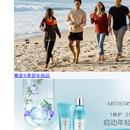
雅姿®美容化妆品