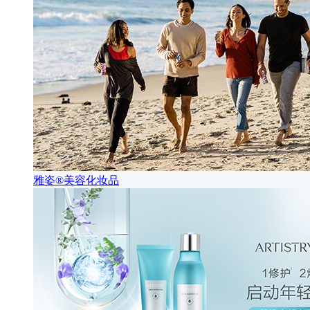
雅姿®美容化妆品