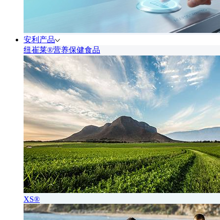
安利产品
纽崔莱®营养保健食品
XS®