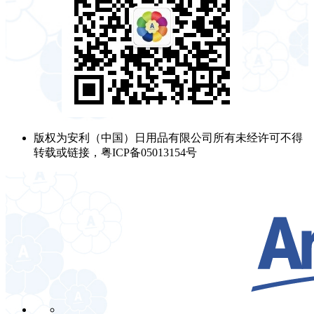
版权为安利（中国）日用品有限公司所有未经许可不得
转载或链接，粤ICP备05013154号