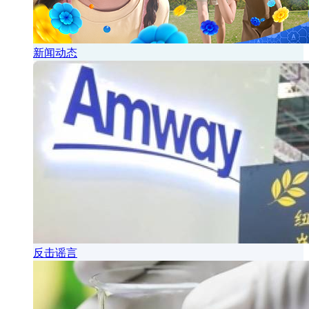
新闻动态
反击谣言