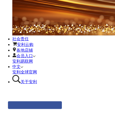
社会责任
安利云购
各地店铺
会员入口
安利易联网
中文
安利全球官网
关于安利