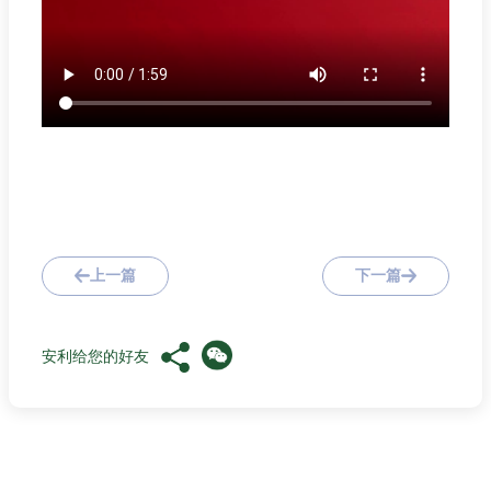
上一篇
下一篇
安利给您的好友