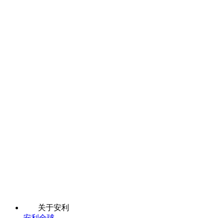
关于安利
安利全球