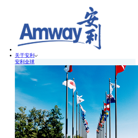
关于安利
安利全球