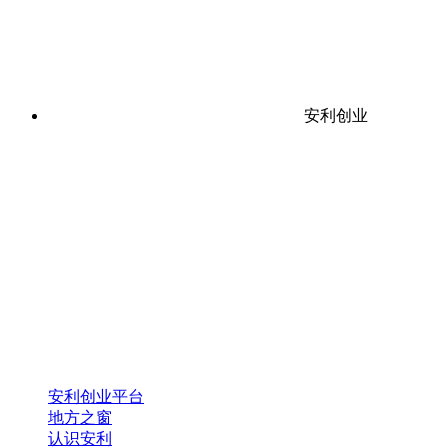
安利创业
安利创业平台
地方之窗
认识安利