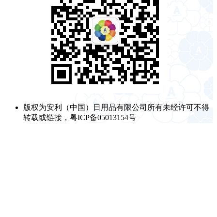
版权为安利（中国）日用品有限公司所有未经许可不得
转载或链接，粤ICP备05013154号