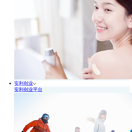
安利创业
安利创业平台