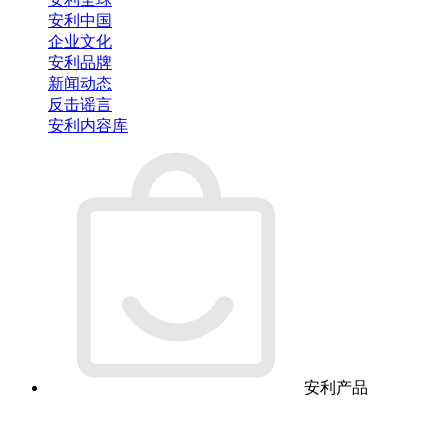
安利中国
企业文化
安利品牌
新闻动态
反击谣言
安利内容库
安利产品