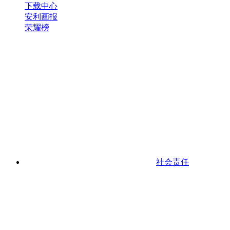
下载中心
安利画报
荣耀榜
社会责任