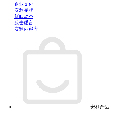
企业文化
安利品牌
新闻动态
反击谣言
安利内容库
安利产品