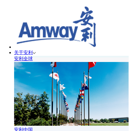
关于安利
安利全球
安利中国