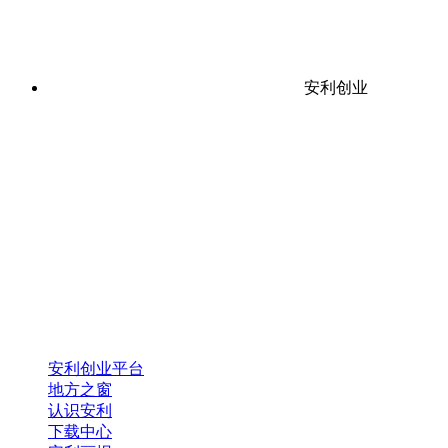
安利创业
安利创业平台
地方之窗
认识安利
下载中心