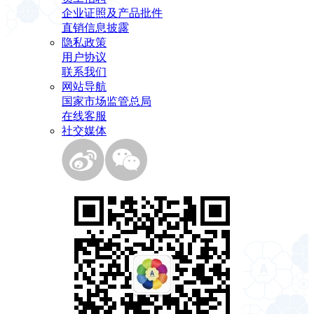
企业证照及产品批件
直销信息披露
隐私政策
用户协议
联系我们
网站导航
国家市场监管总局
在线客服
社交媒体