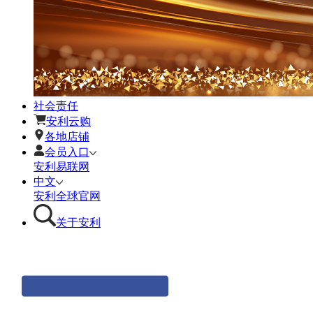
社会责任
安利云购
各地店铺
会员入口
安利易联网
中文
安利全球官网
关于安利