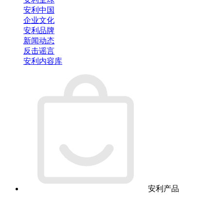
安利中国
企业文化
安利品牌
新闻动态
反击谣言
安利内容库
安利产品