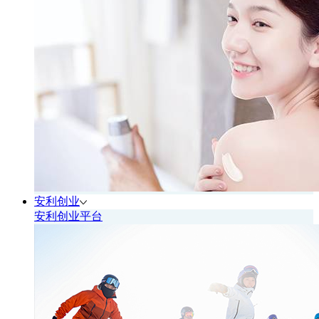
安利创业
安利创业平台