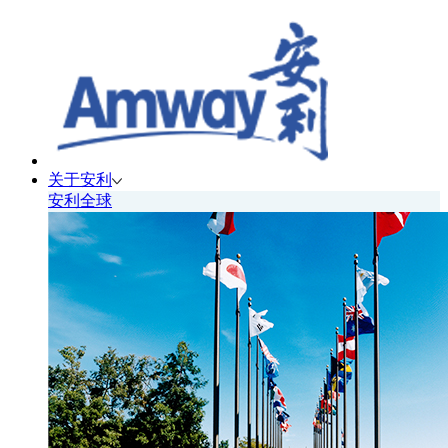
关于安利
安利全球