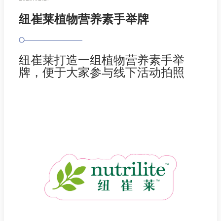
纽崔莱植物营养素手举牌
纽崔莱打造一组植物营养素手举
牌，便于大家参与线下活动拍照