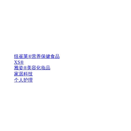
纽崔莱®营养保健食品
XS®
雅姿®美容化妆品
家居科技
个人护理