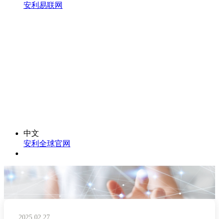
安利易联网
中文
安利全球官网
2025.02.27