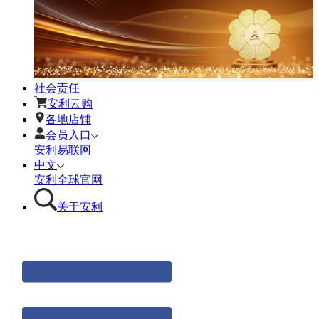
社会责任
安利云购
各地店铺
会员入口
安利易联网
中文
安利全球官网
关于安利