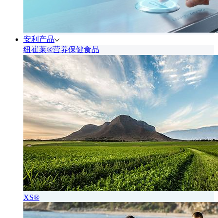
安利产品
纽崔莱®营养保健食品
XS®