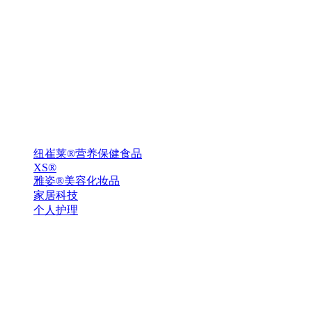
纽崔莱®营养保健食品
XS®
雅姿®美容化妆品
家居科技
个人护理