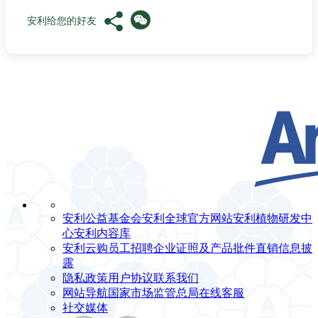
安利给您的好友
安利公益基金会
安利全球官方网站
安利植物研发中
心
安利内容库
安利云购
员工招聘
企业证照及产品批件
直销信息披
露
隐私政策
用户协议
联系我们
网站导航
国家市场监管总局
在线客服
社交媒体