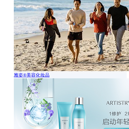
雅姿®美容化妆品