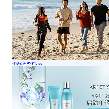
雅姿®美容化妆品