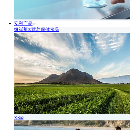
安利产品
纽崔莱®营养保健食品
XS®