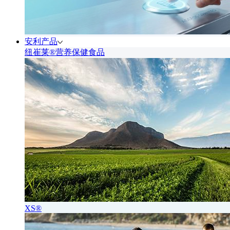
安利产品
纽崔莱®营养保健食品
XS®