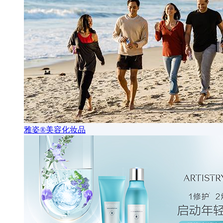
雅姿®美容化妆品