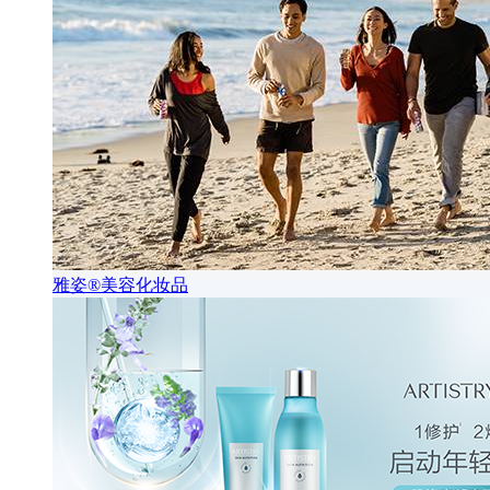
雅姿®美容化妆品