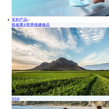
安利产品
纽崔莱®营养保健食品
XS®