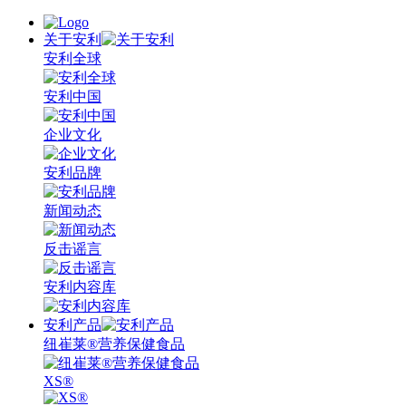
关于安利
安利全球
安利中国
企业文化
安利品牌
新闻动态
反击谣言
安利内容库
安利产品
纽崔莱®营养保健食品
XS®