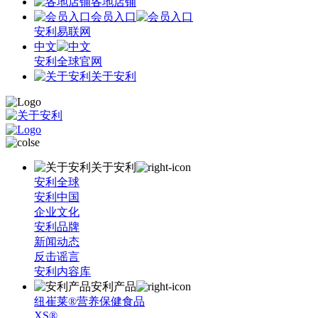
各地店铺
会员入口
安利易联网
中文
安利全球官网
关于安利
关于安利
安利全球
安利中国
企业文化
安利品牌
新闻动态
反击谣言
安利内容库
安利产品
纽崔莱®营养保健食品
XS®