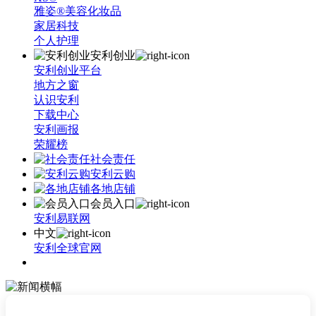
雅姿®美容化妆品
家居科技
个人护理
安利创业
安利创业平台
地方之窗
认识安利
下载中心
安利画报
荣耀榜
社会责任
安利云购
各地店铺
会员入口
安利易联网
中文
安利全球官网