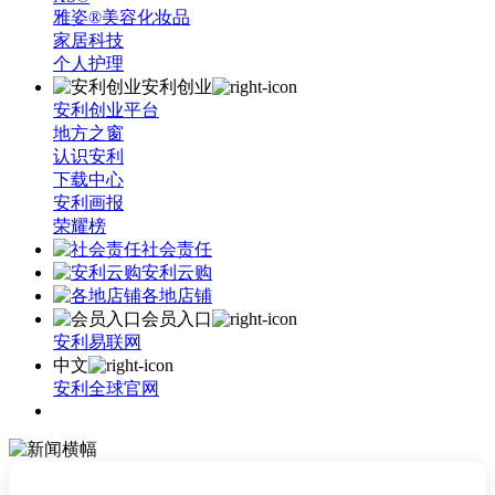
雅姿®美容化妆品
家居科技
个人护理
安利创业
安利创业平台
地方之窗
认识安利
下载中心
安利画报
荣耀榜
社会责任
安利云购
各地店铺
会员入口
安利易联网
中文
安利全球官网