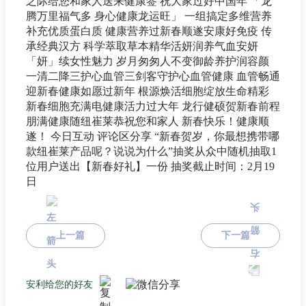
上一篇
下一篇
安利给您的好友