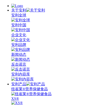
关于安利
安利全球
安利中国
企业文化
安利品牌
新闻动态
反击谣言
安利内容库
安利产品
纽崔莱®营养保健食品
XS®