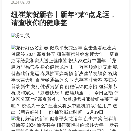
2024.02.08
纽崔莱贺新春丨新年“莱“点龙运，
请查收你的健康签