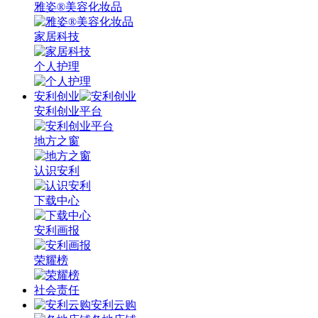
雅姿®美容化妆品
家居科技
个人护理
安利创业
安利创业平台
地方之窗
认识安利
下载中心
安利画报
荣耀榜
社会责任
安利云购