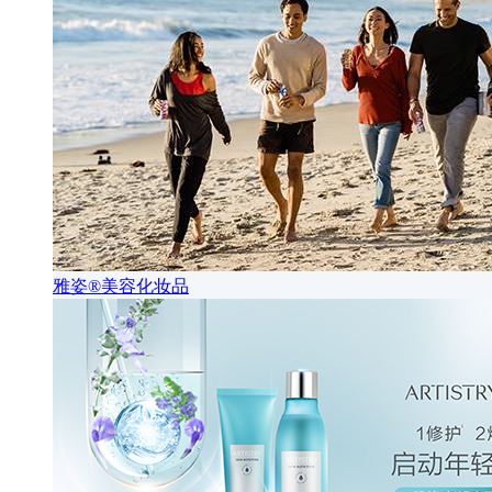
雅姿®美容化妆品