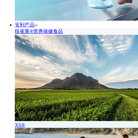
安利产品
纽崔莱®营养保健食品
XS®