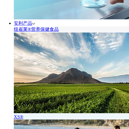
安利产品
纽崔莱®营养保健食品
XS®