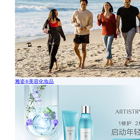
雅姿®美容化妆品