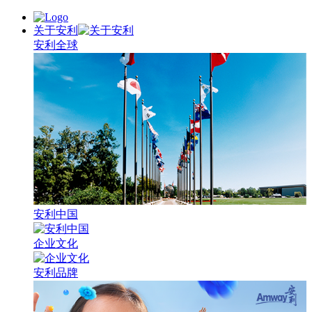
关于安利
安利全球
安利中国
企业文化
安利品牌