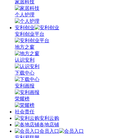
家居科技
个人护理
安利创业
安利创业平台
地方之窗
认识安利
下载中心
安利画报
荣耀榜
社会责任
安利云购
各地店铺
会员入口
安利易联网