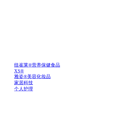
纽崔莱®营养保健食品
XS®
雅姿®美容化妆品
家居科技
个人护理