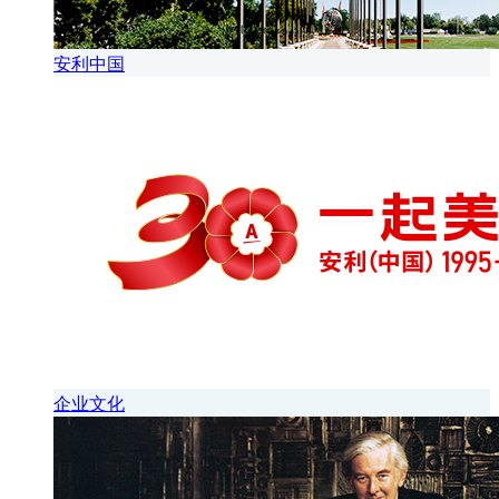
安利中国
企业文化