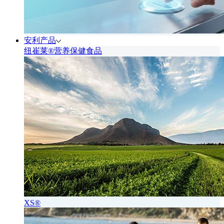
安利产品
纽崔莱®营养保健食品
XS®