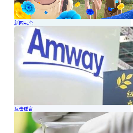
新闻动态
反击谣言