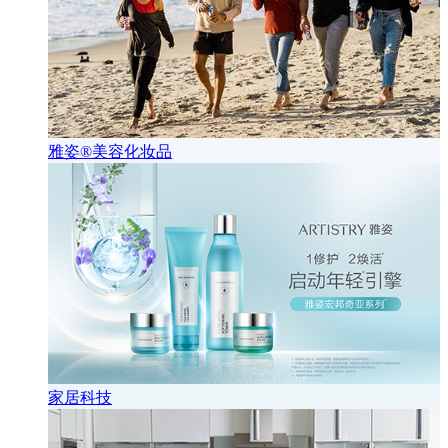
雅姿®美容化妆品
家居科技