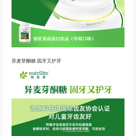
异麦芽酮糖 固牙又护牙