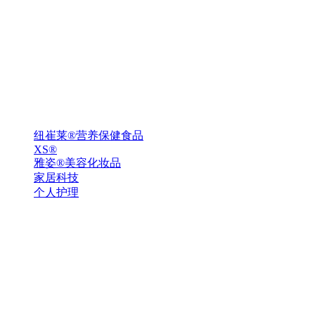
纽崔莱®营养保健食品
XS®
雅姿®美容化妆品
家居科技
个人护理