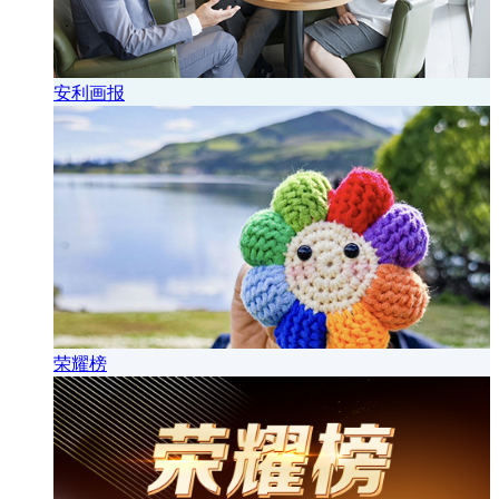
安利画报
荣耀榜