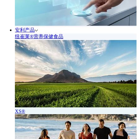
安利产品
纽崔莱®营养保健食品
XS®