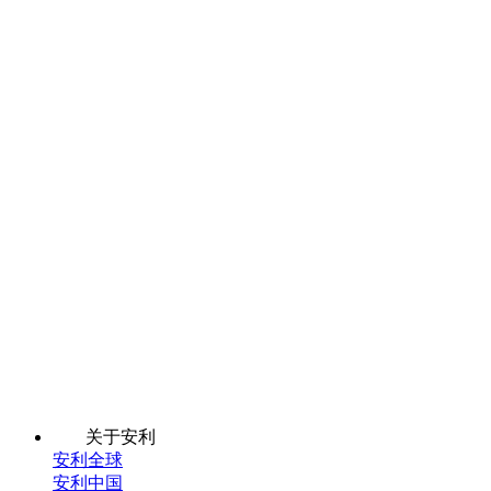
关于安利
安利全球
安利中国