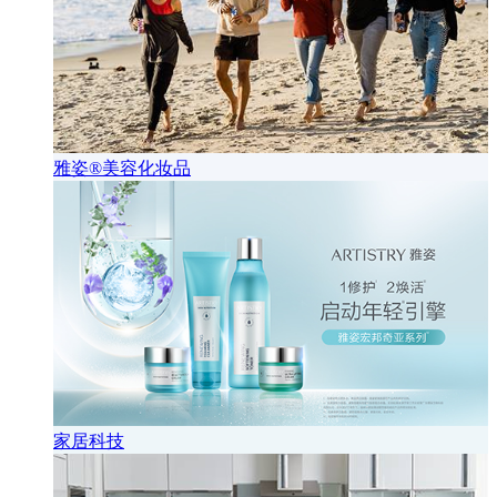
雅姿®美容化妆品
家居科技