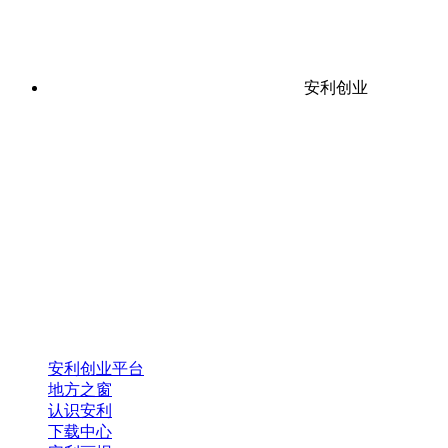
安利创业
安利创业平台
地方之窗
认识安利
下载中心