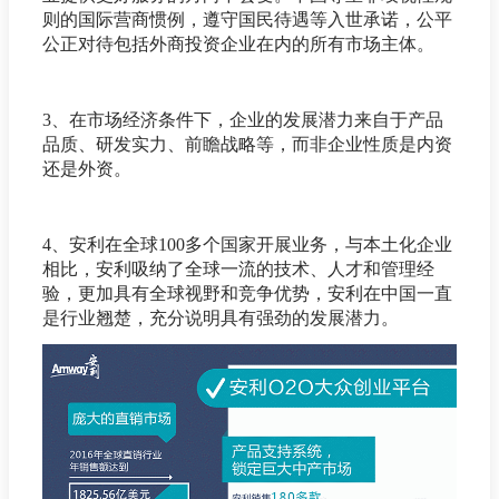
则的国际营商惯例，遵守国民待遇等入世承诺，公平
公正对待包括外商投资企业在内的所有市场主体。
3、在市场经济条件下，企业的发展潜力来自于产品
品质、研发实力、前瞻战略等，而非企业性质是内资
还是外资。
4、安利在全球100多个国家开展业务，与本土化企业
相比，安利吸纳了全球一流的技术、人才和管理经
验，更加具有全球视野和竞争优势，安利在中国一直
是行业翘楚，充分说明具有强劲的发展潜力。