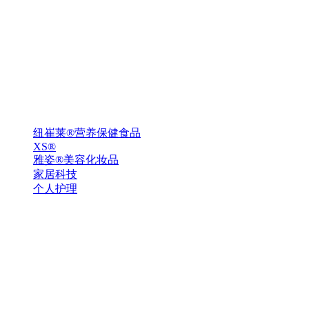
纽崔莱®营养保健食品
XS®
雅姿®美容化妆品
家居科技
个人护理