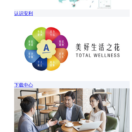
认识安利
下载中心