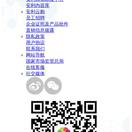
安利内容库
安利云购
员工招聘
企业证照及产品批件
直销信息披露
隐私政策
用户协议
联系我们
网站导航
国家市场监管总局
在线客服
社交媒体