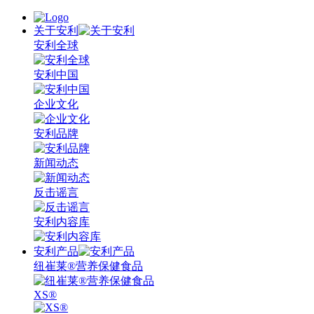
关于安利
安利全球
安利中国
企业文化
安利品牌
新闻动态
反击谣言
安利内容库
安利产品
纽崔莱®营养保健食品
XS®