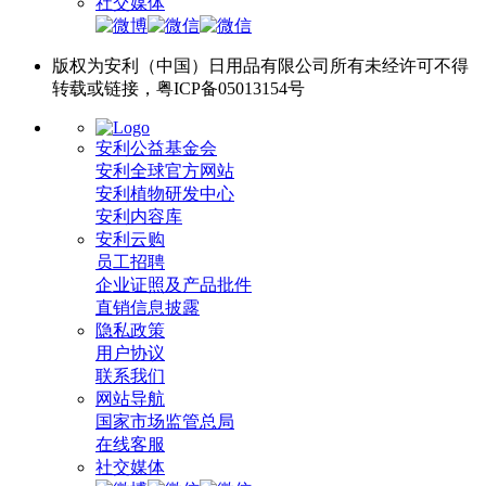
社交媒体
版权为安利（中国）日用品有限公司所有未经许可不得
转载或链接，粤ICP备05013154号
安利公益基金会
安利全球官方网站
安利植物研发中心
安利内容库
安利云购
员工招聘
企业证照及产品批件
直销信息披露
隐私政策
用户协议
联系我们
网站导航
国家市场监管总局
在线客服
社交媒体