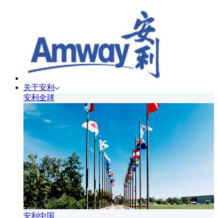
关于安利
安利全球
安利中国