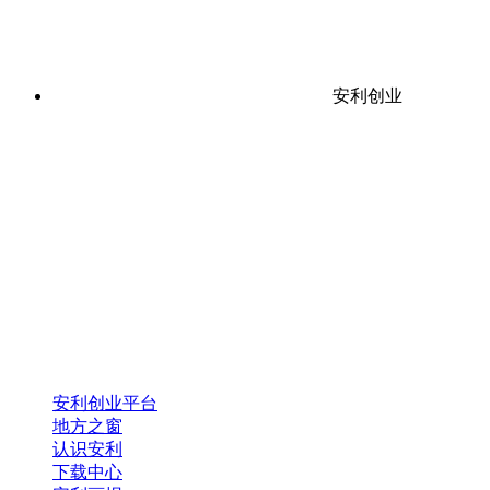
安利创业
安利创业平台
地方之窗
认识安利
下载中心