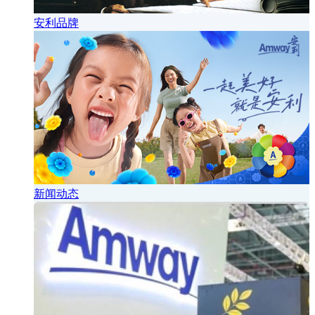
安利品牌
新闻动态