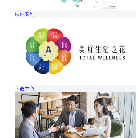
认识安利
下载中心