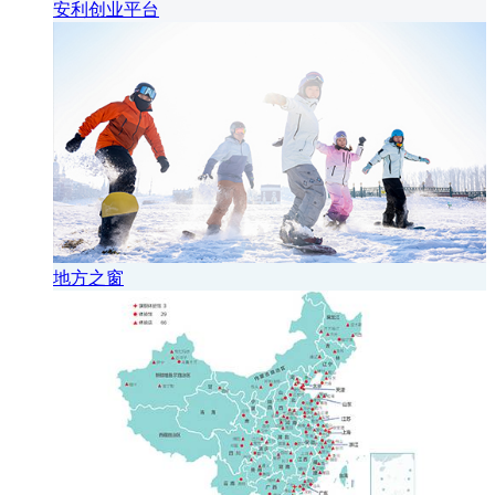
安利创业平台
地方之窗