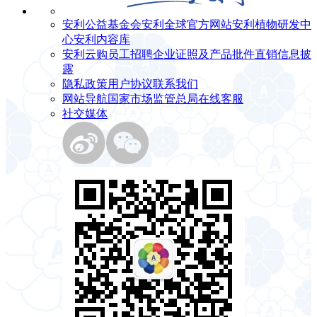
安利公益基金会
安利全球官方网站
安利植物研发中
心
安利内容库
安利云购
员工招聘
企业证照及产品批件
直销信息披
露
隐私政策
用户协议
联系我们
网站导航
国家市场监管总局
在线客服
社交媒体