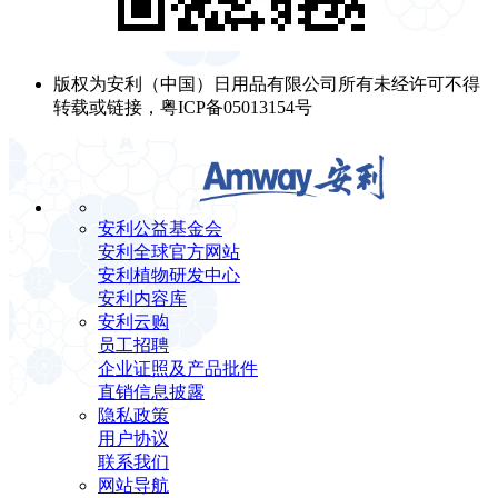
版权为安利（中国）日用品有限公司所有未经许可不得
转载或链接，粤ICP备05013154号
安利公益基金会
安利全球官方网站
安利植物研发中心
安利内容库
安利云购
员工招聘
企业证照及产品批件
直销信息披露
隐私政策
用户协议
联系我们
网站导航