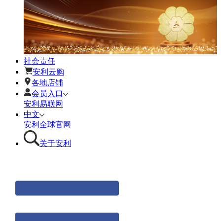
社会责任
安利云购
各地店铺
会员入口
安利易联网
中文
安利全球官网
关于安利