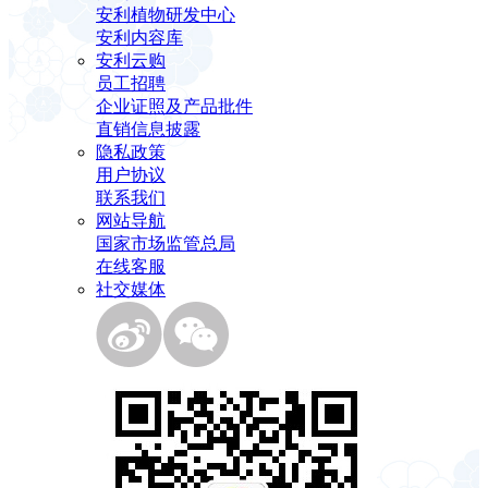
安利植物研发中心
安利内容库
安利云购
员工招聘
企业证照及产品批件
直销信息披露
隐私政策
用户协议
联系我们
网站导航
国家市场监管总局
在线客服
社交媒体