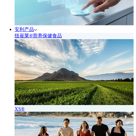
安利产品
纽崔莱®营养保健食品
XS®