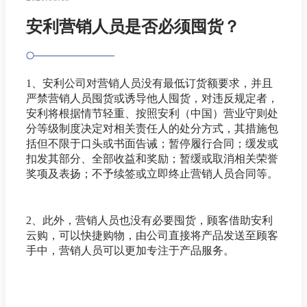
安利营销人员是否必须囤货？
1、安利公司对营销人员没有最低订货额要求，并且
严禁营销人员囤货或诱导他人囤货，对违反规定者，
安利将根据情节轻重、按照安利（中国）营业守则处
分等级制度决定对相关责任人的处分方式，其措施包
括但不限于口头或书面告诫；暂停履行合同；缓发或
扣发其部分、全部收益和奖励；暂缓或取消相关荣誉
奖项及表扬；不予续签或立即终止营销人员合同等。
2、此外，营销人员也没有必要囤货，顾客借助安利
云购，可以快捷购物，由公司直接将产品发送至顾客
手中，营销人员可以更加专注于产品服务。