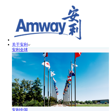
关于安利
安利全球
安利中国