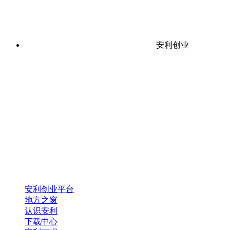
安利创业
安利创业平台
地方之窗
认识安利
下载中心