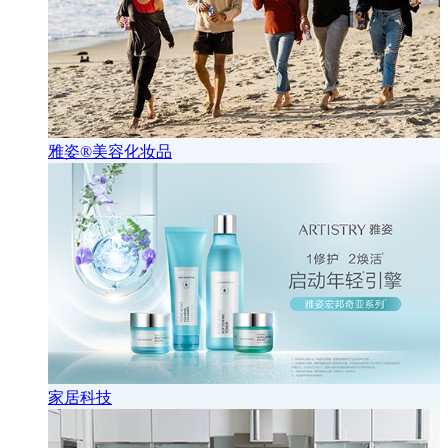
雅姿®美容化妆品
家居科技