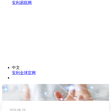
安利易联网
中文
安利全球官网
2020.08.19