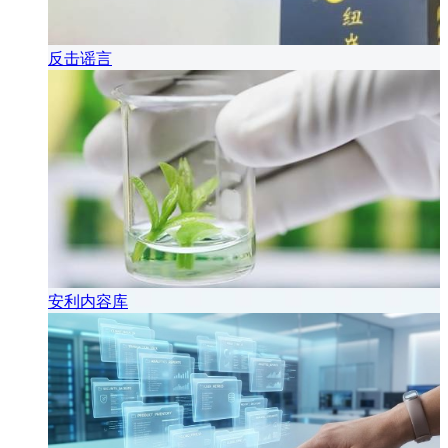
反击谣言
安利内容库