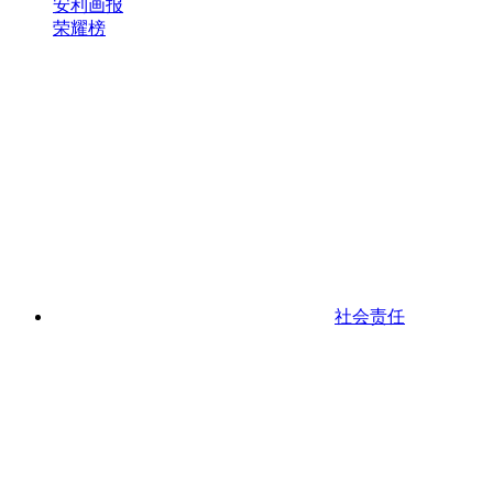
安利画报
荣耀榜
社会责任