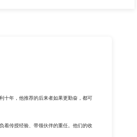
安利十年，他推荐的后来者如果更勤奋，都可
担负着传授经验、带领伙伴的重任。他们的收