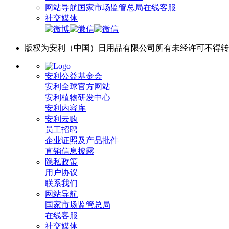
网站导航
国家市场监管总局
在线客服
社交媒体
版权为安利（中国）日用品有限公司所有未经许可不得转载或链
安利公益基金会
安利全球官方网站
安利植物研发中心
安利内容库
安利云购
员工招聘
企业证照及产品批件
直销信息披露
隐私政策
用户协议
联系我们
网站导航
国家市场监管总局
在线客服
社交媒体