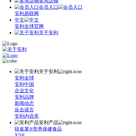
各地店铺
会员入口
安利易联网
中文
安利全球官网
关于安利
关于安利
安利全球
安利中国
企业文化
安利品牌
新闻动态
反击谣言
安利内容库
安利产品
纽崔莱®营养保健食品
XS®