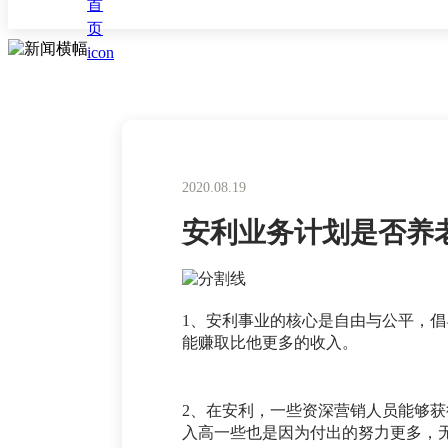
2020.08.19
安利业务计划是否养
1、安利事业的核心是自由与公平，
能赚取比他更多的收入。
2、在安利，一些资深营销人员能够
入高一些也是因为付出的努力更多，