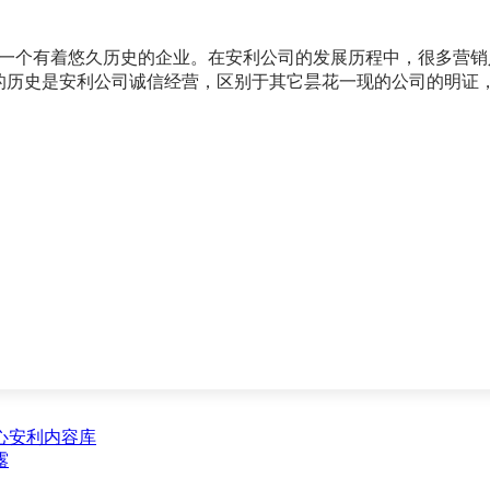
是一个有着悠久历史的企业。在安利公司的发展历程中，很多营
的历史是安利公司诚信经营，区别于其它昙花一现的公司的明证
心
安利内容库
露