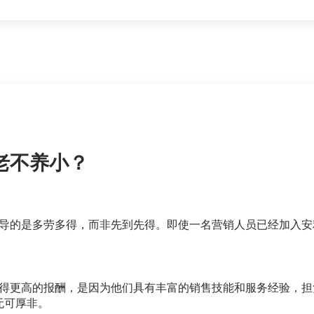
老不养小？
倡导的是多劳多得，而非先到先得。即使一名营销人员已经加入
获得更高的报酬，是因为他们具有丰富的销售技能和服务经验，
无可厚非。