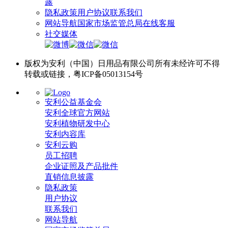
露
隐私政策
用户协议
联系我们
网站导航
国家市场监管总局
在线客服
社交媒体
版权为安利（中国）日用品有限公司所有未经许可不得
转载或链接，粤ICP备05013154号
安利公益基金会
安利全球官方网站
安利植物研发中心
安利内容库
安利云购
员工招聘
企业证照及产品批件
直销信息披露
隐私政策
用户协议
联系我们
网站导航