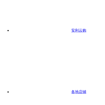
安利云购
各地店铺