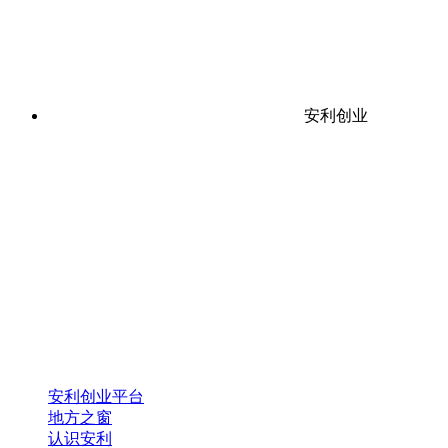
安利创业
安利创业平台
地方之窗
认识安利