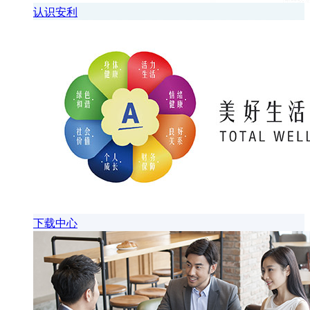
认识安利
下载中心