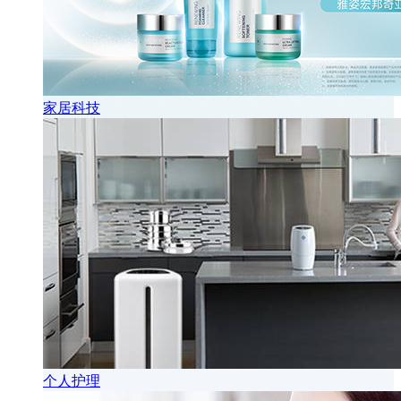
家居科技
个人护理