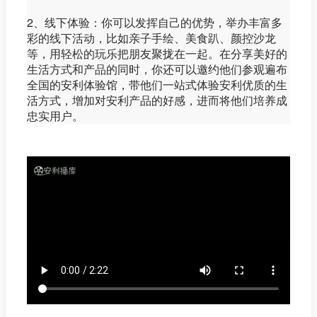
2、线下体验：你可以发挥自己的优势，举办丰富多
彩的线下活动，比如亲子手绘、美食趴、颜控沙龙
等，用轻松的玩乐把朋友聚拢在一起。在分享美好的
生活方式和产品的同时，你还可以邀约他们参观遍布
全国的安利体验馆，带他们一站式体验安利优质的生
活方式，增加对安利产品的好感，进而将他们培养成
忠实用户。