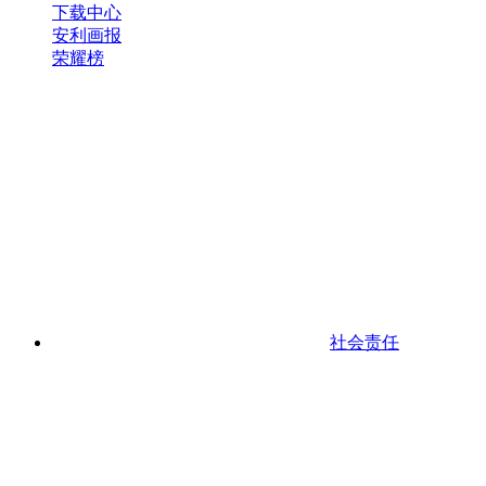
下载中心
安利画报
荣耀榜
社会责任