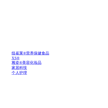
纽崔莱®营养保健食品
XS®
雅姿®美容化妆品
家居科技
个人护理