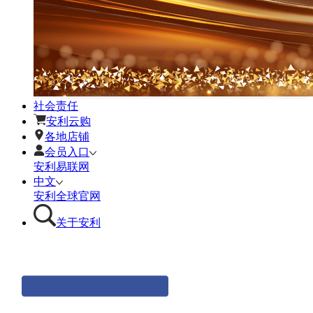
社会责任
安利云购
各地店铺
会员入口
安利易联网
中文
安利全球官网
关于安利