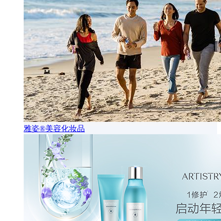
雅姿®美容化妆品