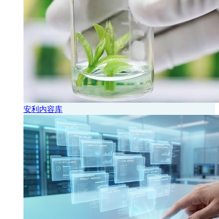
安利内容库