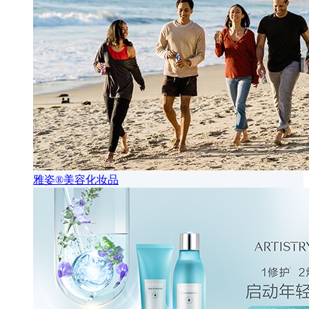
雅姿®美容化妆品