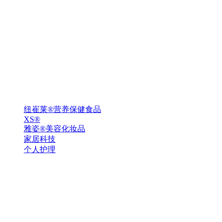
纽崔莱®营养保健食品
XS®
雅姿®美容化妆品
家居科技
个人护理