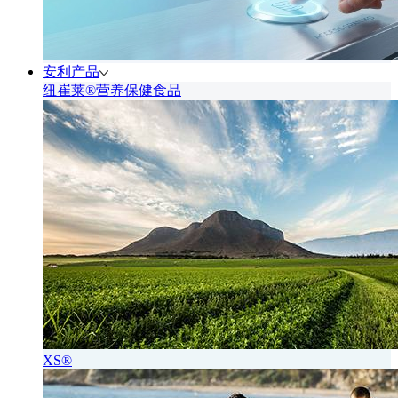
安利产品
纽崔莱®营养保健食品
XS®