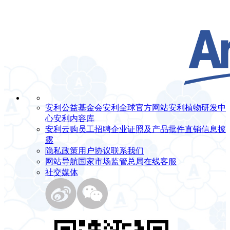
安利公益基金会
安利全球官方网站
安利植物研发中
心
安利内容库
安利云购
员工招聘
企业证照及产品批件
直销信息披
露
隐私政策
用户协议
联系我们
网站导航
国家市场监管总局
在线客服
社交媒体