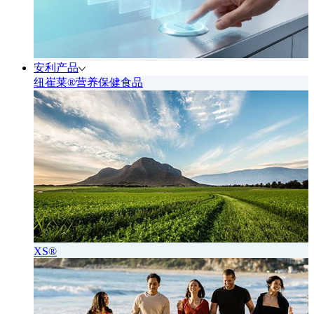
安利产品
纽崔莱®营养保健食品
XS®