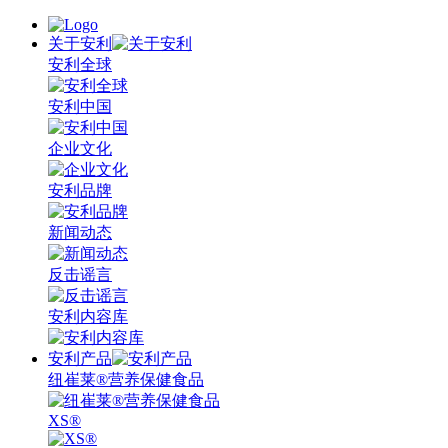
关于安利
安利全球
安利中国
企业文化
安利品牌
新闻动态
反击谣言
安利内容库
安利产品
纽崔莱®营养保健食品
XS®