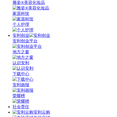
雅姿®美容化妆品
家居科技
个人护理
安利创业
安利创业平台
地方之窗
认识安利
下载中心
安利画报
荣耀榜
社会责任
安利云购