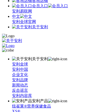
各地店铺
会员入口
安利易联网
中文
安利全球官网
关于安利
关于安利
安利全球
安利中国
企业文化
安利品牌
新闻动态
反击谣言
安利内容库
安利产品
纽崔莱®营养保健食品
XS®