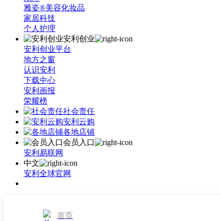
雅姿®美容化妆品
家居科技
个人护理
安利创业
安利创业平台
地方之窗
认识安利
下载中心
安利画报
荣耀榜
社会责任
安利云购
各地店铺
会员入口
安利易联网
中文
安利全球官网
首页