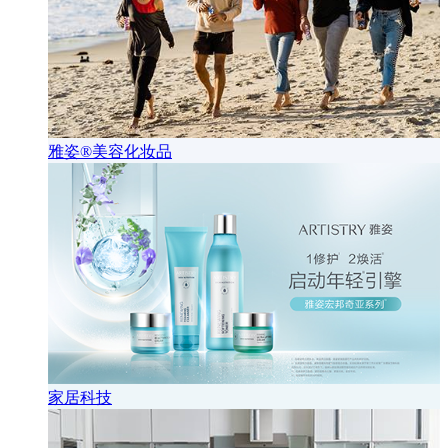
雅姿®美容化妆品
家居科技