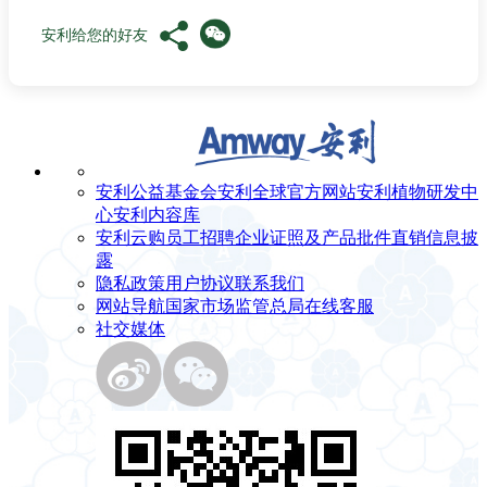
安利给您的好友
安利公益基金会
安利全球官方网站
安利植物研发中
心
安利内容库
安利云购
员工招聘
企业证照及产品批件
直销信息披
露
隐私政策
用户协议
联系我们
网站导航
国家市场监管总局
在线客服
社交媒体