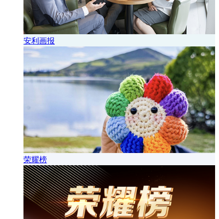
安利画报
荣耀榜