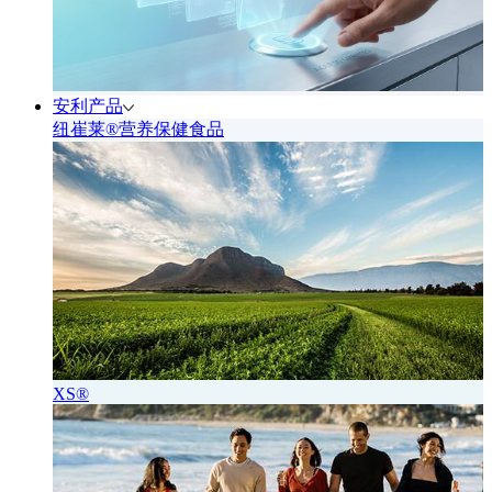
安利产品
纽崔莱®营养保健食品
XS®