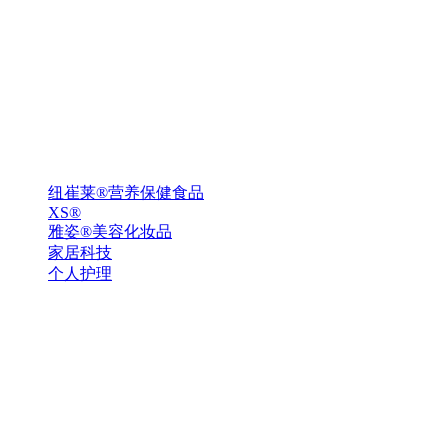
纽崔莱®营养保健食品
XS®
雅姿®美容化妆品
家居科技
个人护理