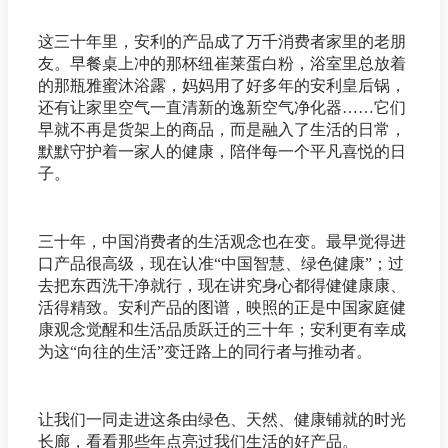
这三十年里，安利的产品成了万千消费者家里的老朋
友。早餐桌上冲的那杯纽崔莱蛋白粉，浴室里总放着
的那瓶雅蜜沐浴露，妈妈用了好多年的安利皇后锅，
还有让家里空气一直清新的逸新空气净化器……它们
早就不再是货架上的商品，而是融入了生活的日常，
默默守护着一家人的健康，陪伴每一个平凡喜悦的日
子。
三十年，中国消费者的生活观念也在变。最早觉得进
口产品很高级，现在认准“中国智慧、绿色健康”；过
去把东西洗干净就行，现在讲究身心都得健健康康、
活得精致。安利产品的图谱，映照的正是中国家庭健
康观念觉醒和生活品质跃迁的三十年；安利更有幸成
为这“向往的生活”变迁路上的同行者与推动者。
让我们一同走进这条由绿色、天然、健康铺就的时光
长廊，看看那些年点亮过我们生活的好产品。