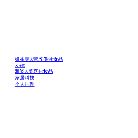
纽崔莱®营养保健食品
XS®
雅姿®美容化妆品
家居科技
个人护理