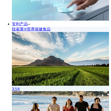
安利产品
纽崔莱®营养保健食品
XS®