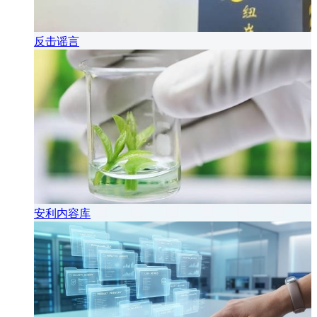
反击谣言
安利内容库