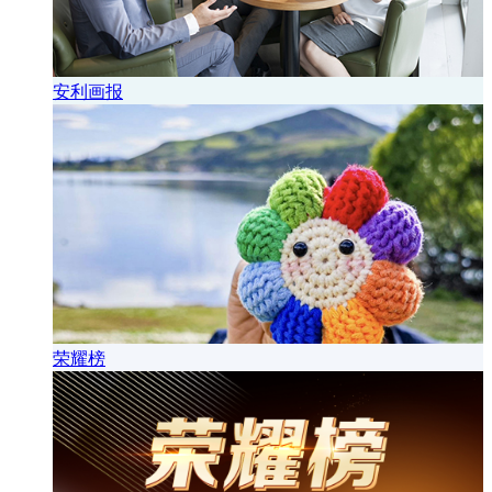
安利画报
荣耀榜