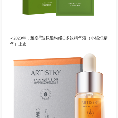
®
✓2023年，雅姿
玻尿酸钠维C多效精华液（小橘灯精
华）上市