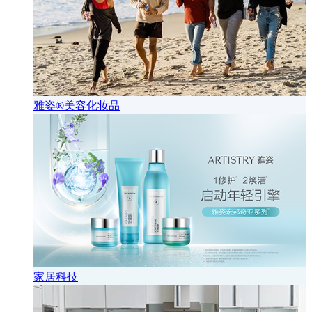
雅姿®美容化妆品
家居科技